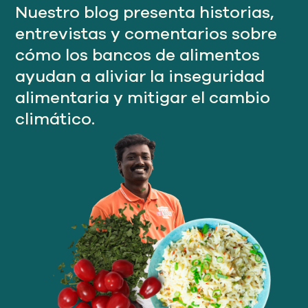
Nuestro
Nuestro blog presenta historias,
ENFOQUE
entrevistas y comentarios sobre
cómo los bancos de alimentos
Nuestro
ayudan a aliviar la inseguridad
IMPACTO
alimentaria y mitigar el cambio
climático.
ACERCA
DE GFN
APOYE
NUESTRA MISIÓN
DONACIONES