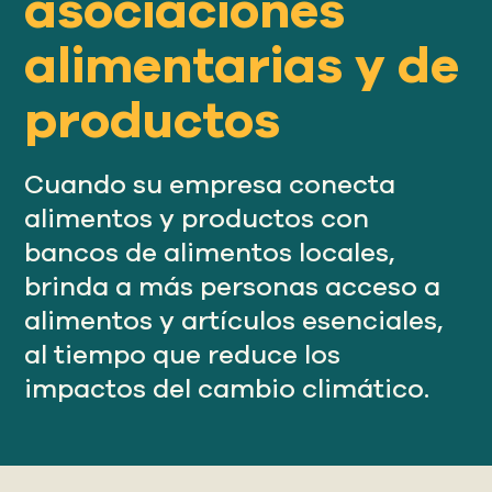
asociaciones
Nuestro
ENFOQUE
alimentarias y de
productos
Nuestro
IMPACTO
Cuando su empresa conecta
ACERCA
alimentos y productos con
DE GFN
bancos de alimentos locales,
brinda a más personas acceso a
APOYE
alimentos y artículos esenciales,
NUESTRA MISIÓN
al tiempo que reduce los
impactos del cambio climático.
DONACIONES