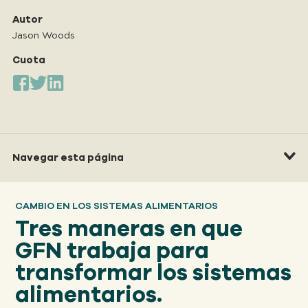
Nuestro
ENFOQUE
Autor
Jason Woods
Cuota
Nuestro
IMPACTO
ACERCA
DE GFN
Navegar esta página
APOYE
CAMBIO EN LOS SISTEMAS ALIMENTARIOS
NUESTRA MISIÓN
Tres maneras en que
GFN trabaja para
DONACIONES
transformar los sistemas
alimentarios.