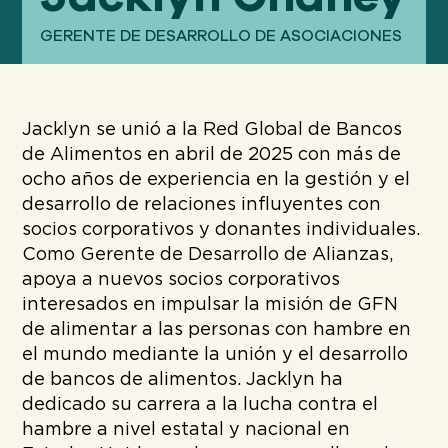
Nuestro
ENFOQUE
GERENTE DE DESARROLLO DE ASOCIACIONES
Nuestro
IMPACTO
Jacklyn se unió a la Red Global de Bancos
de Alimentos en abril de 2025 con más de
ocho años de experiencia en la gestión y el
ACERCA
DE GFN
desarrollo de relaciones influyentes con
socios corporativos y donantes individuales.
Como Gerente de Desarrollo de Alianzas,
apoya a nuevos socios corporativos
APOYE
NUESTRA MISIÓN
interesados en impulsar la misión de GFN
de alimentar a las personas con hambre en
el mundo mediante la unión y el desarrollo
DONACIONES
de bancos de alimentos. Jacklyn ha
dedicado su carrera a la lucha contra el
hambre a nivel estatal y nacional en