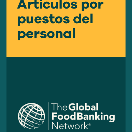
Artículos por
Nuestro
ENFOQUE
puestos del
personal
Nuestro
IMPACTO
ACERCA
DE GFN
APOYE
NUESTRA MISIÓN
DONACIONES