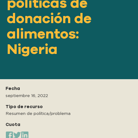
políticas de
Nuestro
ENFOQUE
donación de
alimentos:
Nuestro
IMPACTO
Nigeria
ACERCA
DE GFN
APOYE
Fecha
NUESTRA MISIÓN
septiembre 16, 2022
Tipo de recurso
Resumen de política/problema
DONACIONES
Cuota