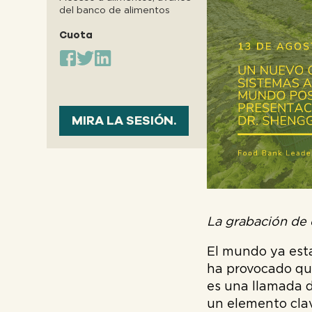
del banco de alimentos
Cuota
MIRA LA SESIÓN.
La grabación de 
El mundo ya est
ha provocado qu
es una llamada d
un elemento clav