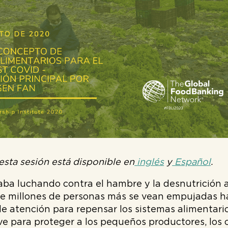
esta sesión está disponible en
inglés
y
Español
.
aba luchando contra el hambre y la desnutrición
e millones de personas más se vean empujadas hac
e atención para repensar los sistemas alimentarios
e para proteger a los pequeños productores, los