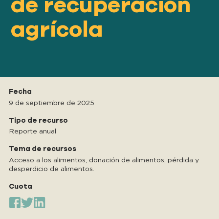
de recuperación
Nuestro
ENFOQUE
agrícola
Nuestro
IMPACTO
ACERCA
Fecha
DE GFN
9 de septiembre de 2025
Tipo de recurso
Reporte anual
APOYE
NUESTRA MISIÓN
Tema de recursos
Acceso a los alimentos, donación de alimentos, pérdida y
desperdicio de alimentos.
DONACIONES
Cuota