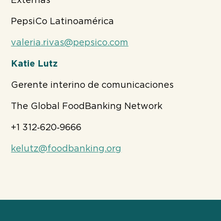
Externas
PepsiCo Latinoamérica
valeria.rivas@pepsico.com
Katie Lutz
Gerente interino de comunicaciones
The Global FoodBanking Network
+1 312‐620‐9666
kelutz@foodbanking.org