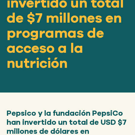
invertido un total
Nuestro
ENFOQUE
de $7 millones en
programas de
Nuestro
IMPACTO
acceso a la
ACERCA
nutrición
DE GFN
APOYE
NUESTRA MISIÓN
Pepsico y la fundación PepsiCo
DONACIONES
han invertido un total de USD $7
millones de dólares en