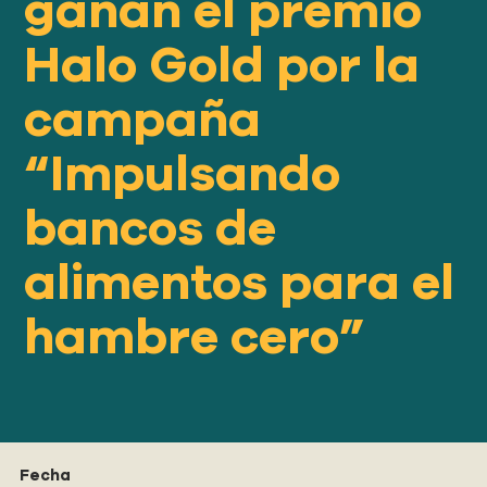
ganan el premio
Nuestro
ENFOQUE
Halo Gold por la
campaña
Nuestro
IMPACTO
“Impulsando
ACERCA
bancos de
DE GFN
alimentos para el
APOYE
hambre cero”
NUESTRA MISIÓN
DONACIONES
Fecha