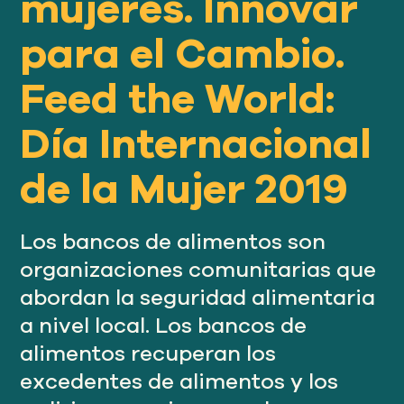
mujeres. Innovar
Nuestro
ENFOQUE
para el Cambio.
Feed the World:
Nuestro
IMPACTO
Día Internacional
ACERCA
de la Mujer 2019
DE GFN
Los bancos de alimentos son
APOYE
organizaciones comunitarias que
NUESTRA MISIÓN
abordan la seguridad alimentaria
a nivel local. Los bancos de
DONACIONES
alimentos recuperan los
excedentes de alimentos y los