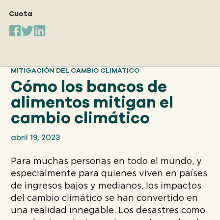
Nuestro
ENFOQUE
Cuota
Nuestro
IMPACTO
MITIGACIÓN DEL CAMBIO CLIMÁTICO
Cómo los bancos de
ACERCA
alimentos mitigan el
DE GFN
cambio climático
abril 19, 2023
APOYE
NUESTRA MISIÓN
Para muchas personas en todo el mundo, y
especialmente para quienes viven en países
DONACIONES
de ingresos bajos y medianos, los impactos
del cambio climático se han convertido en
una realidad innegable. Los desastres como