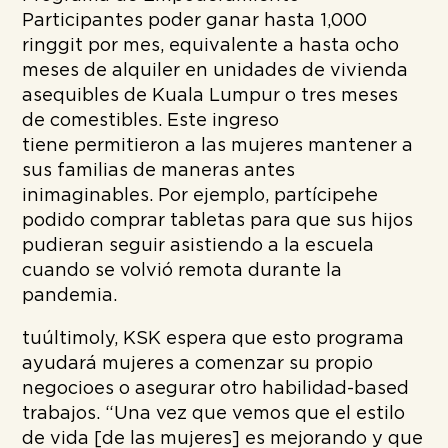
Participantes
poder
ganar
hasta
1
,
000
ringgit por mes,
equivalente a hasta ocho
meses de alquiler en unidades de vivienda
asequibles de Kuala Lumpur o tres meses
de comestibles. Este ingreso
tiene
permitieron a las mujeres mantener a
sus familias de maneras antes
inimaginables
.
Por ejemplo,
partícipe
he
podido comprar
tableta
s para que sus hijos
pudieran seguir asistiendo a la escuela
cuando se volvió remota durante la
pandemia.
tu
último
ly, KSK espera que esto
programa
ayudará
mujeres a
comenzar
su propio
negocio
es o
asegurar otro
habilidad-ba
sed
trabajo
s
.
“Una vez que vemos que el estilo
de vida [de las mujeres]
es
mejorando y que