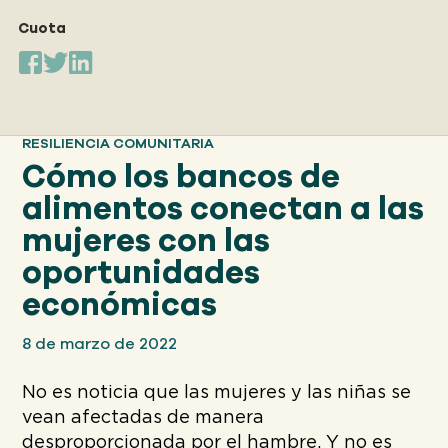
Nuestro
ENFOQUE
Cuota
Nuestro
IMPACTO
RESILIENCIA COMUNITARIA
Cómo los bancos de
ACERCA
alimentos conectan a las
DE GFN
mujeres con las
oportunidades
APOYE
económicas
NUESTRA MISIÓN
8 de marzo de 2022
DONACIONES
No es noticia que las mujeres y las niñas se
vean afectadas de manera
desproporcionada por el hambre. Y no es