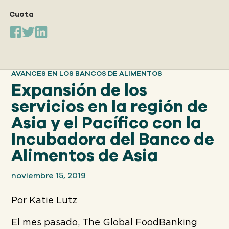
Nuestro
ENFOQUE
Cuota
Nuestro
IMPACTO
AVANCES EN LOS BANCOS DE ALIMENTOS
Expansión de los
ACERCA
servicios en la región de
DE GFN
Asia y el Pacífico con la
Incubadora del Banco de
APOYE
Alimentos de Asia
NUESTRA MISIÓN
noviembre 15, 2019
DONACIONES
Por Katie Lutz
El mes pasado, The Global FoodBanking