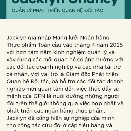
Của chúng tôi
TIẾP CẬN
QUẢN LÝ PHÁT TRIỂN QUAN HỆ ĐỐI TÁC
Của chúng tôi
SỰ VA CHẠM
Jacklyn gia nhập Mạng lưới Ngân hàng
Thực phẩm Toàn cầu vào tháng 4 năm 2025
với hơn tám năm kinh nghiệm quản lý và
Về
GFN
xây dựng các mối quan hệ có ảnh hưởng với
các đối tác doanh nghiệp và các nhà tài trợ
cá nhân. Với vai trò là Giám đốc Phát triển
Quan hệ Đối tác, bà hỗ trợ các đối tác doanh
Ủng hộ
NHIỆM VỤ CỦA CHÚNG TA
nghiệp mới quan tâm đến việc thúc đẩy sứ
mệnh của GFN là nuôi dưỡng những người
đói trên thế giới thông qua việc hợp nhất và
QUYÊN TẶNG
phát triển các ngân hàng thực phẩm.
Jacklyn đã cống hiến sự nghiệp của mình
cho công tác cứu đói ở cấp tiểu bang và