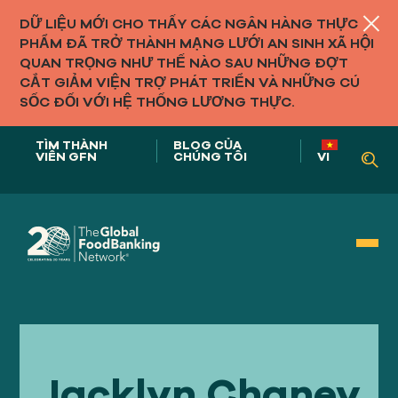
DỮ LIỆU MỚI CHO THẤY CÁC NGÂN HÀNG THỰC
PHẨM ĐÃ TRỞ THÀNH MẠNG LƯỚI AN SINH XÃ HỘI
QUAN TRỌNG NHƯ THẾ NÀO SAU NHỮNG ĐỢT
CẮT GIẢM VIỆN TRỢ PHÁT TRIỂN VÀ NHỮNG CÚ
SỐC ĐỐI VỚI HỆ THỐNG LƯƠNG THỰC.
TÌM THÀNH
BLOG CỦA
VIÊN GFN
CHÚNG TÔI
VI
Vai trò của chúng tôi trong
HỆ THỐNG THỰC PHẨM
Jacklyn Chaney