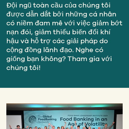
Của chúng tôi
Đội ngũ toàn cầu của chúng tôi
TIẾP CẬN
được dẫn dắt bởi những cá nhân
có niềm đam mê với việc giảm bớt
Của chúng tôi
nạn đói, giảm thiểu biến đổi khí
SỰ VA CHẠM
hậu và hỗ trợ các giải pháp do
cộng đồng lãnh đạo. Nghe có
Về
giống bạn không? Tham gia với
GFN
chúng tôi!
Ủng hộ
NHIỆM VỤ CỦA CHÚNG TA
QUYÊN TẶNG