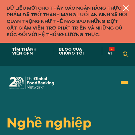
DỮ LIỆU MỚI CHO THẤY CÁC NGÂN HÀNG THỰC
PHẨM ĐÃ TRỞ THÀNH MẠNG LƯỚI AN SINH XÃ HỘI
QUAN TRỌNG NHƯ THẾ NÀO SAU NHỮNG ĐỢT
CẮT GIẢM VIỆN TRỢ PHÁT TRIỂN VÀ NHỮNG CÚ
SỐC ĐỐI VỚI HỆ THỐNG LƯƠNG THỰC.
TÌM THÀNH
BLOG CỦA
VIÊN GFN
CHÚNG TÔI
VI
Vai trò của chúng tôi trong
HỆ THỐNG THỰC PHẨM
Nghề nghiệp