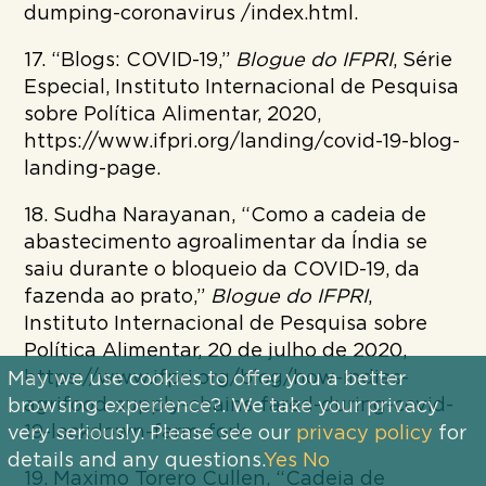
dumping-coronavirus /index.html.
17. “Blogs: COVID-19,”
Blogue do IFPRI
, Série
Especial, Instituto Internacional de Pesquisa
sobre Política Alimentar, 2020,
https://www.ifpri.org/landing/covid-19-blog-
landing-page.
18. Sudha Narayanan, “Como a cadeia de
abastecimento agroalimentar da Índia se
saiu durante o bloqueio da COVID-19, da
fazenda ao prato,”
Blogue do IFPRI
,
Instituto Internacional de Pesquisa sobre
Política Alimentar, 20 de julho de 2020,
https://www.ifpri.org/blog/how-indias-
May we use cookies to offer you a better
agrifood-supply-chains-fared-during-covid-
browsing experience?. We take your privacy
19-lockdown-farm-fork.
very seriously. Please see our
privacy policy
for
details and any questions.
Yes
No
19. Maximo Torero Cullen, “Cadeia de