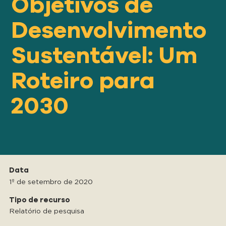
Objetivos de
Nosso
ABORDAGEM
Desenvolvimento
Sustentável: Um
Nosso
IMPACTO
Roteiro para
Sobre
2030
GFN
Apoiar
NOSSA MISSÃO
Data
1º de setembro de 2020
DOAR
Tipo de recurso
Relatório de pesquisa