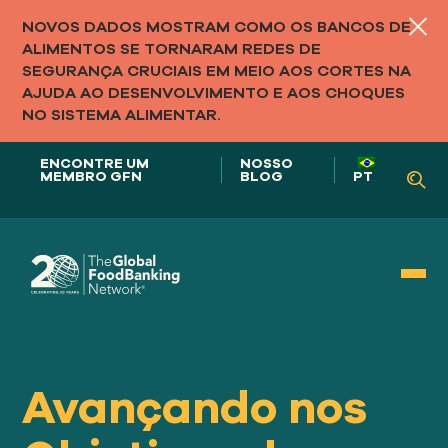
NOVOS DADOS MOSTRAM COMO OS BANCOS DE
ALIMENTOS SE TORNARAM REDES DE
SEGURANÇA CRUCIAIS EM MEIO AOS CORTES NA
AJUDA AO DESENVOLVIMENTO E AOS CHOQUES
NO SISTEMA ALIMENTAR.
ENCONTRE UM
NOSSO
MEMBRO GFN
BLOG
PT
Nosso papel em
SISTEMAS ALIMENTARES
Avançando nos