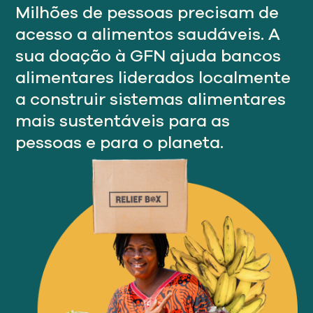
Nosso
Milhões de pessoas precisam de
ABORDAGEM
acesso a alimentos saudáveis. A
sua doação à GFN ajuda bancos
Nosso
alimentares liderados localmente
IMPACTO
a construir sistemas alimentares
mais sustentáveis para as
Sobre
pessoas e para o planeta.
GFN
Apoiar
NOSSA MISSÃO
DOAR