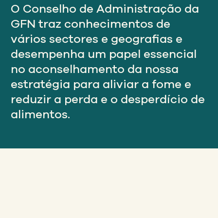
Nosso
O Conselho de Administração da
ABORDAGEM
GFN traz conhecimentos de
vários sectores e geografias e
Nosso
desempenha um papel essencial
IMPACTO
no aconselhamento da nossa
estratégia para aliviar a fome e
Sobre
reduzir a perda e o desperdício de
GFN
alimentos.
Apoiar
NOSSA MISSÃO
DOAR