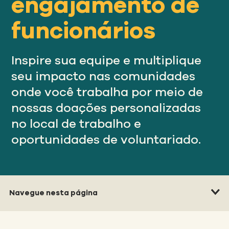
engajamento de
Nosso
ABORDAGEM
funcionários
Nosso
IMPACTO
Inspire sua equipe e multiplique
seu impacto nas comunidades
onde você trabalha por meio de
Sobre
nossas doações personalizadas
GFN
no local de trabalho e
oportunidades de voluntariado.
Apoiar
NOSSA MISSÃO
DOAR
Navegue nesta página