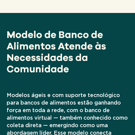
parte do programa
um programa de recuperação agrícola
Acelerador da GFN estão
em 2025.
crescendo rapidamente.
Modelo de Banco de
Em 2025, os bancos de alimentos
relataram trabalhar com 10.826
Alimentos Atende às
pequenos e médios agricultores e 131
Necessidades da
agricultores comerciais.
Comunidade
Modelos ágeis e com suporte tecnológico
para bancos de alimentos estão ganhando
força em toda a rede, com o banco de
alimentos virtual — também conhecido como
coleta direta — emergindo como uma
abordagem líder. Esse modelo conecta