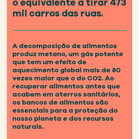
o equivalente a tirar 473
mil carros das ruas.
Em 2025... .
Os membros da rede forneceram 820
A decomposição de alimentos
milhões de quilos de alimentos e
produz metano, um gás potente
produtos alimentícios de alto valor, um
que tem um efeito de
aumento de 71 milhões de quilos em
aquecimento global mais de 80
comparação com o ano anterior.
vezes maior que o do CO2. Ao
recuperar alimentos antes que
acabem em aterros sanitários,
A quantidade de alimentos fornecida
equivale a cerca de 2 bilhões de
os bancos de alimentos são
refeições.
essenciais para a proteção do
nosso planeta e dos recursos
naturais.
O número de organizações
beneficiárias que trabalham com