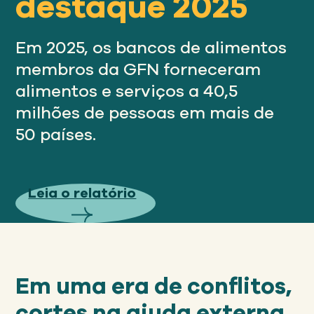
destaque 2025
Nosso
ABORDAGEM
Em 2025, os bancos de alimentos
membros da GFN forneceram
Nosso
IMPACTO
alimentos e serviços a 40,5
milhões de pessoas em mais de
50 países.
Sobre
GFN
Leia o relatório
Apoiar
NOSSA MISSÃO
DOAR
Em uma era de conflitos,
cortes na ajuda externa