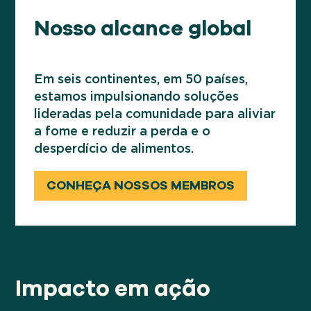
de alimentos estão implementando
Nosso alcance global
programas de recuperação agrícola
como uma estratégia fundamental para
o crescimento.
Em seis continentes, em 50 países,
estamos impulsionando soluções
lideradas pela comunidade para aliviar
a fome e reduzir a perda e o
desperdício de alimentos.
CONHEÇA NOSSOS MEMBROS
Impacto em ação