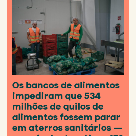
distribuição em 7%.
Os bancos de alimentos
impediram que 534
milhões de quilos de
alimentos fossem parar
em aterros sanitários —