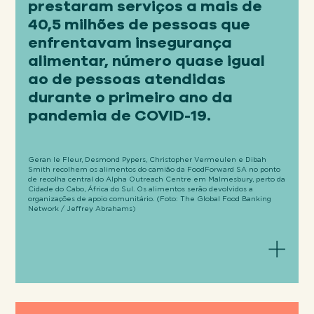
prestaram serviços a mais de
40,5 milhões de pessoas que
enfrentavam insegurança
alimentar, número quase igual
ao de pessoas atendidas
durante o primeiro ano da
pandemia de COVID-19.
Geran le Fleur, Desmond Pypers, Christopher Vermeulen e Dibah
Smith recolhem os alimentos do camião da FoodForward SA no ponto
de recolha central do Alpha Outreach Centre em Malmesbury, perto da
Cidade do Cabo, África do Sul. Os alimentos serão devolvidos a
organizações de apoio comunitário. (Foto: The Global Food Banking
Network / Jeffrey Abrahams)
Em resposta à demanda,
os bancos de alimentos
aumentaram a