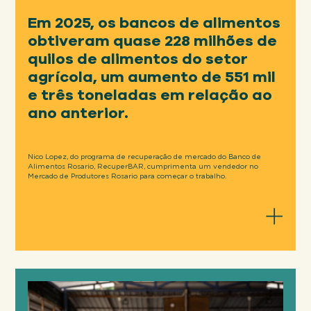
Em 2025, os bancos de alimentos
Em 2025... .
obtiveram quase 228 milhões de
quilos de alimentos do setor
Ao evitar que alimentos nutritivos
agrícola, um aumento de 551 mil
fossem parar em aterros sanitários, os
e três toneladas em relação ao
bancos de alimentos mitigaram cerca
ano anterior.
de 2,03 milhões de toneladas métricas
de CO2e.
Nico Lopez, do programa de recuperação de mercado do Banco de
Alimentos Rosario, RecuperBAR, cumprimenta um vendedor no
Mercado de Produtores Rosario para começar o trabalho.
Isso demonstra a força das empresas
que abastecem os bancos de alimentos
Os bancos de alimentos
por meio de doações de produtos, algo
estão aumentando
que também beneficia os resultados
financeiros das empresas, reduzindo as
rapidamente a coleta de
taxas de descarte e progredindo em
frutas e verduras frescas
direção às metas de zero desperdício.