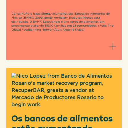
bancos de alimentos cresceu 181 mil em
relação ao ano anterior, refletindo um
Carlos Nuño e Isaac Sierra, voluntários dos Bancos de Alimentos do
México (BAMX) Zapotlanejo, embalam produtos frescos para
forte compromisso com suas
distribuição. O BAMX Zapotlanejo é um banco de alimentos em
crescimento e atende 5.500 famílias em 28 comunidades. (Foto: The
comunidades e uma resposta à
Global FoodBanking Network/Luis Antonio Rojas)
crescente necessidade.
Os bancos de alimentos
impediram que 534
milhões de quilos de
alimentos fossem parar
em aterros sanitários —
o equivalente a tirar 473
mil carros das ruas.
Os bancos de alimentos