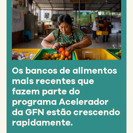
provenientes de
fazendas e mercados.
A GFN trabalhou com bancos de
alimentos membros para demonstrar
esse impacto ambiental aos governos
nacionais. O sistema de bancos de
alimentos agora faz parte dos planos
climáticos, ou contribuições
nacionalmente determinadas (NDCs),
no Chile, Equador, México e Paraguai.
Os bancos de alimentos
mais recentes que
fazem parte do
programa Acelerador
da GFN estão crescendo
rapidamente.