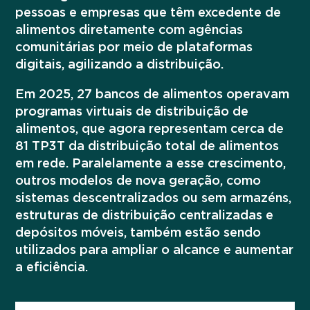
pessoas e empresas que têm excedente de
alimentos diretamente com agências
comunitárias por meio de plataformas
digitais, agilizando a distribuição.
Em 2025, 27 bancos de alimentos operavam
programas virtuais de distribuição de
Em 2025... .
alimentos, que agora representam cerca de
81 TP3T da distribuição total de alimentos
Os bancos de
Acelerador
Junto,
em rede. Paralelamente a esse crescimento,
alimentos distribuíram coletivamente
outros modelos de nova geração, como
3,9 milhões de quilos de alimentos e
sistemas descentralizados ou sem armazéns,
produtos de mercearia — um aumento
estruturas de distribuição centralizadas e
de 401 mil e 3 mil quilos em relação ao
depósitos móveis, também estão sendo
ano anterior, superando o restante da
utilizados para ampliar o alcance e aumentar
rede.
a eficiência.
Os bancos
Acelerador
Dois terços de