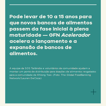
Pode levar de 10 a 15 anos para
que novos bancos de alimentos
passem da fase inicial à plena
maturidade — GFN
Acelerador
acelera o lançamento e a
Em 2025... .
expansão de bancos de
alimentos.
Frutas e verduras representaram quase
metade de todos os alimentos
distribuídos pela rede, a maior
A equipe da SOS Tailândia e voluntários da comunidade ajudam a
montar um ponto de distribuição para doações de alimentos resgatados
categoria individual de produtos,
para a comunidade de Khlong Toei. (Foto: The Global FoodBanking
Network/Lauren DeCicca)
demonstrando a força dos
investimentos na recuperação agrícola.
Os bancos de alimentos
mais recentes que fazem
Mais de dois terços da rede possuíam