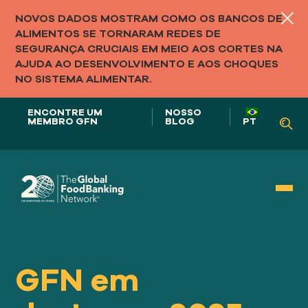
NOVOS DADOS MOSTRAM COMO OS BANCOS DE
ALIMENTOS SE TORNARAM REDES DE
SEGURANÇA CRUCIAIS EM MEIO AOS CORTES NA
AJUDA AO DESENVOLVIMENTO E AOS CHOQUES
NO SISTEMA ALIMENTAR.
ENCONTRE UM
NOSSO
MEMBRO GFN
BLOG
PT
Nosso papel em
SISTEMAS ALIMENTARES
GFN em