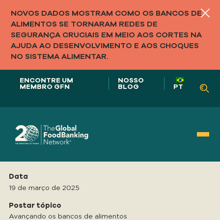
NOVOS DADOS MOSTRAM COMO OS BANCOS DE
ALIMENTOS SE TORNARAM REDES DE
SEGURANÇA CRUCIAIS EM MEIO AOS CORTES NA
AJUDA AO DESENVOLVIMENTO E AOS CHOQUES
NO SISTEMA ALIMENTAR.
ENCONTRE UM
NOSSO
MEMBRO GFN
BLOG
PT
Nosso papel em
Data
SISTEMAS ALIMENTARES
19 de março de 2025
Postar tópico
Avançando os bancos de alimentos