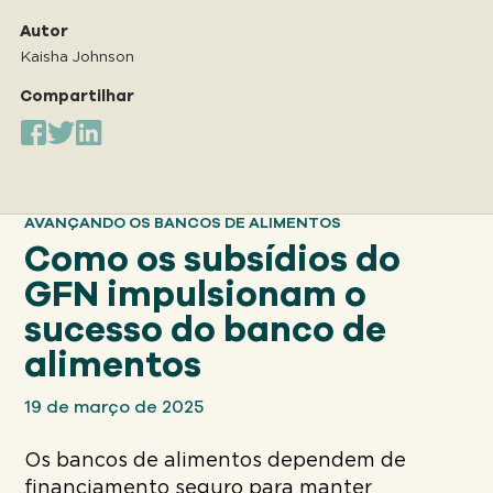
Nosso
ABORDAGEM
Autor
Kaisha Johnson
Compartilhar
Nosso
IMPACTO
Sobre
AVANÇANDO OS BANCOS DE ALIMENTOS
GFN
Como os subsídios do
GFN impulsionam o
Apoiar
sucesso do banco de
NOSSA MISSÃO
alimentos
19 de março de 2025
DOAR
Os bancos de alimentos dependem de
financiamento seguro para manter