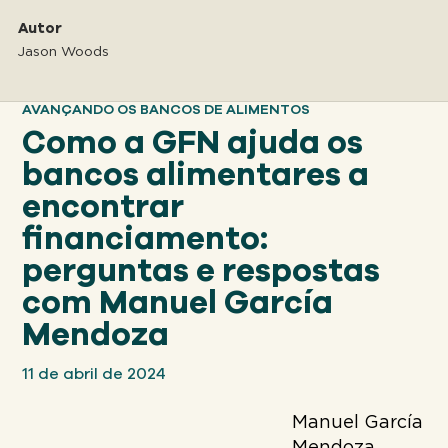
Nosso
ABORDAGEM
Autor
Jason Woods
Nosso
AVANÇANDO OS BANCOS DE ALIMENTOS
IMPACTO
Como a GFN ajuda os
bancos alimentares a
Sobre
encontrar
GFN
financiamento:
perguntas e respostas
Apoiar
com Manuel García
NOSSA MISSÃO
Mendoza
DOAR
11 de abril de 2024
Manuel García
Mendoza