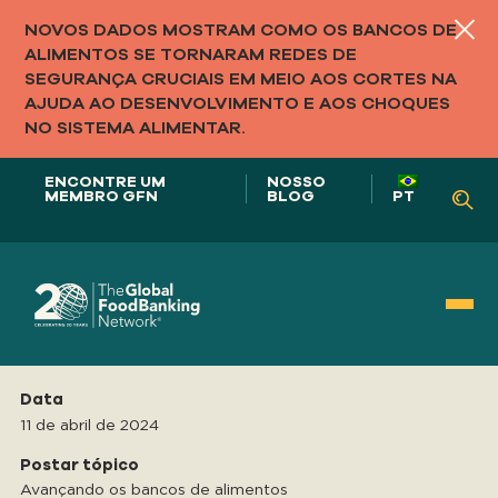
NOVOS DADOS MOSTRAM COMO OS BANCOS DE
ALIMENTOS SE TORNARAM REDES DE
SEGURANÇA CRUCIAIS EM MEIO AOS CORTES NA
AJUDA AO DESENVOLVIMENTO E AOS CHOQUES
NO SISTEMA ALIMENTAR.
ENCONTRE UM
NOSSO
MEMBRO GFN
BLOG
PT
Nosso papel em
Data
SISTEMAS ALIMENTARES
11 de abril de 2024
Postar tópico
Avançando os bancos de alimentos