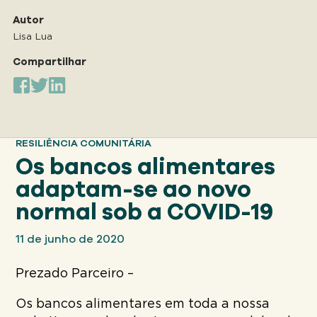
Nosso
ABORDAGEM
Autor
Lisa Lua
Compartilhar
Nosso
IMPACTO
Sobre
RESILIÊNCIA COMUNITÁRIA
GFN
Os bancos alimentares
adaptam-se ao novo
Apoiar
normal sob a COVID-19
NOSSA MISSÃO
11 de junho de 2020
DOAR
Prezado Parceiro –
Os bancos alimentares em toda a nossa