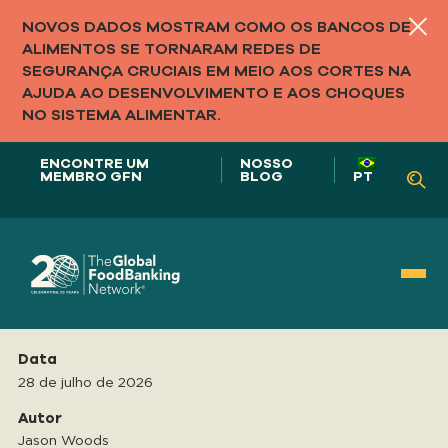
NOVOS DADOS MOSTRAM COMO OS BANCOS DE
ALIMENTOS SE TORNARAM REDES DE
SEGURANÇA CRUCIAIS EM MEIO AOS CORTES NA
AJUDA AO DESENVOLVIMENTO E AOS CHOQUES
NO SISTEMA ALIMENTAR.
ENCONTRE UM
NOSSO
MEMBRO GFN
BLOG
PT
Nosso papel em
Data
SISTEMAS ALIMENTARES
28 de julho de 2026
Autor
Jason Woods