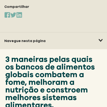
Nosso
ABORDAGEM
Compartilhar
Nosso
IMPACTO
Navegue nesta página
Sobre
GFN
3 maneiras pelas quais
os bancos de alimentos
Apoiar
NOSSA MISSÃO
globais combatem a
fome, melhoram a
nutrição e constroem
DOAR
melhores sistemas
alimentares.