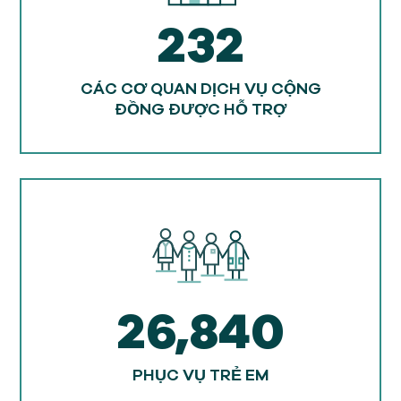
232
CÁC CƠ QUAN DỊCH VỤ CỘNG
ĐỒNG ĐƯỢC HỖ TRỢ
26,840
PHỤC VỤ TRẺ EM