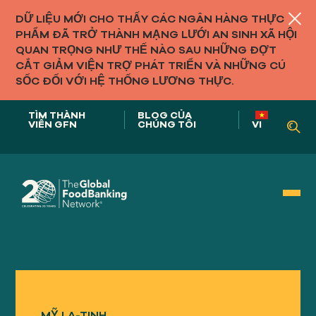
DỮ LIỆU MỚI CHO THẤY CÁC NGÂN HÀNG THỰC
PHẨM ĐÃ TRỞ THÀNH MẠNG LƯỚI AN SINH XÃ HỘI
QUAN TRỌNG NHƯ THẾ NÀO SAU NHỮNG ĐỢT
CẮT GIẢM VIỆN TRỢ PHÁT TRIỂN VÀ NHỮNG CÚ
SỐC ĐỐI VỚI HỆ THỐNG LƯƠNG THỰC.
TÌM THÀNH
BLOG CỦA
VIÊN GFN
CHÚNG TÔI
VI
Vai trò của chúng tôi trong
HỆ THỐNG THỰC PHẨM
MỸ LA-TINH