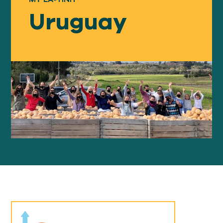
Của chúng tôi
TIẾP CẬN
Uruguay
Của chúng tôi
SỰ VA CHẠM
Về
GFN
Ủng hộ
NHIỆM VỤ CỦA CHÚNG TA
QUYÊN TẶNG