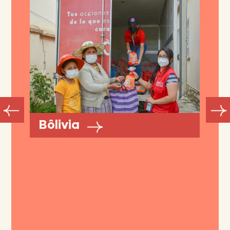
Bôlivia
A