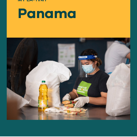
Của chúng tôi
TIẾP CẬN
Panama
Của chúng tôi
SỰ VA CHẠM
Về
GFN
Ủng hộ
NHIỆM VỤ CỦA CHÚNG TA
QUYÊN TẶNG