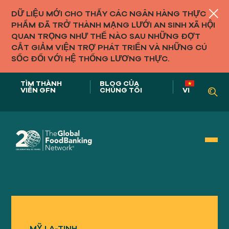
DỮ LIỆU MỚI CHO THẤY CÁC NGÂN HÀNG THỰC
PHẨM ĐÃ TRỞ THÀNH MẠNG LƯỚI AN SINH XÃ HỘI
QUAN TRỌNG NHƯ THẾ NÀO SAU NHỮNG ĐỢT
CẮT GIẢM VIỆN TRỢ PHÁT TRIỂN VÀ NHỮNG CÚ
SỐC ĐỐI VỚI HỆ THỐNG LƯƠNG THỰC.
TÌM THÀNH
BLOG CỦA
VIÊN GFN
CHÚNG TÔI
VI
Vai trò của chúng tôi trong
HỆ THỐNG THỰC PHẨM
MỸ LA-TINH