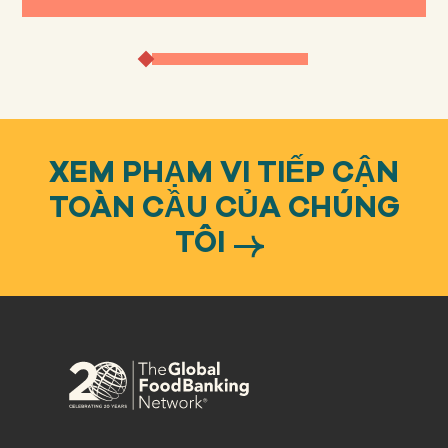
XEM PHẠM VI TIẾP CẬN
TOÀN CẦU CỦA CHÚNG
TÔI