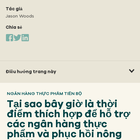
Của chúng tôi
TIẾP CẬN
Tác giả
Jason Woods
Chia sẻ
Của chúng tôi
SỰ VA CHẠM
Về
GFN
Điều hướng trang này
Ủng hộ
NGÂN HÀNG THỰC PHẨM TIẾN BỘ
NHIỆM VỤ CỦA CHÚNG TA
Tại sao bây giờ là thời
điểm thích hợp để hỗ trợ
QUYÊN TẶNG
các ngân hàng thực
phẩm và phục hồi nông