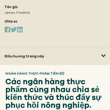
Của chúng tôi
TIẾP CẬN
Tác giả
James Fredrick
Chia sẻ
Của chúng tôi
SỰ VA CHẠM
Về
GFN
Điều hướng trang này
Ủng hộ
NGÂN HÀNG THỰC PHẨM TIẾN BỘ
NHIỆM VỤ CỦA CHÚNG TA
Các ngân hàng thực
phẩm cùng nhau chia sẻ
QUYÊN TẶNG
kiến thức và thúc đẩy sự
phục hồi nông nghiệp.