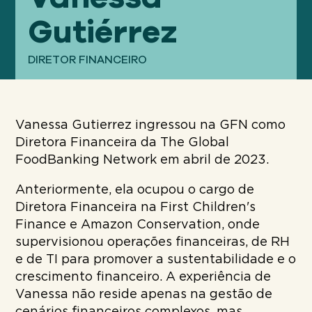
Nosso
ABORDAGEM
Gutiérrez
DIRETOR FINANCEIRO
Nosso
IMPACTO
Vanessa Gutierrez ingressou na GFN como
Sobre
GFN
Diretora Financeira da The Global
FoodBanking Network em abril de 2023.
Anteriormente, ela ocupou o cargo de
Apoiar
Diretora Financeira na First Children's
NOSSA MISSÃO
Finance e Amazon Conservation, onde
supervisionou operações financeiras, de RH
DOAR
e de TI para promover a sustentabilidade e o
crescimento financeiro. A experiência de
Vanessa não reside apenas na gestão de