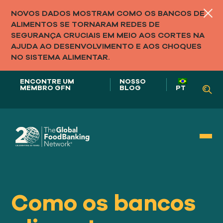
NOVOS DADOS MOSTRAM COMO OS BANCOS DE
ALIMENTOS SE TORNARAM REDES DE
SEGURANÇA CRUCIAIS EM MEIO AOS CORTES NA
AJUDA AO DESENVOLVIMENTO E AOS CHOQUES
NO SISTEMA ALIMENTAR.
ENCONTRE UM
NOSSO
MEMBRO GFN
BLOG
PT
Nosso papel em
SISTEMAS ALIMENTARES
Como os bancos