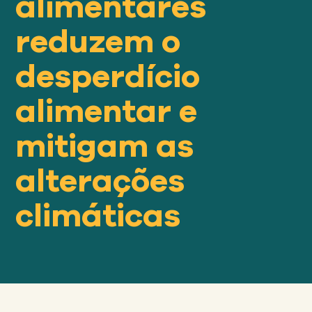
alimentares
Nosso
ABORDAGEM
reduzem o
desperdício
Nosso
IMPACTO
alimentar e
Sobre
mitigam as
GFN
alterações
Apoiar
climáticas
NOSSA MISSÃO
DOAR