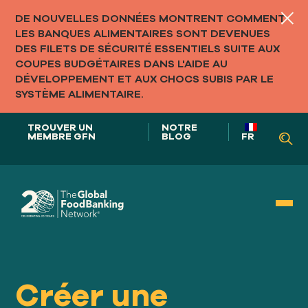
DE NOUVELLES DONNÉES MONTRENT COMMENT
LES BANQUES ALIMENTAIRES SONT DEVENUES
DES FILETS DE SÉCURITÉ ESSENTIELS SUITE AUX
COUPES BUDGÉTAIRES DANS L'AIDE AU
DÉVELOPPEMENT ET AUX CHOCS SUBIS PAR LE
SYSTÈME ALIMENTAIRE.
TROUVER UN
NOTRE
MEMBRE GFN
BLOG
FR
Notre rôle dans
SYSTÈMES ALIMENTAIRES
Créer une