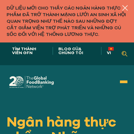
DỮ LIỆU MỚI CHO THẤY CÁC NGÂN HÀNG THỰC
PHẨM ĐÃ TRỞ THÀNH MẠNG LƯỚI AN SINH XÃ HỘI
QUAN TRỌNG NHƯ THẾ NÀO SAU NHỮNG ĐỢT
CẮT GIẢM VIỆN TRỢ PHÁT TRIỂN VÀ NHỮNG CÚ
SỐC ĐỐI VỚI HỆ THỐNG LƯƠNG THỰC.
TÌM THÀNH
BLOG CỦA
VIÊN GFN
CHÚNG TÔI
VI
Vai trò của chúng tôi trong
HỆ THỐNG THỰC PHẨM
Ngân hàng thực