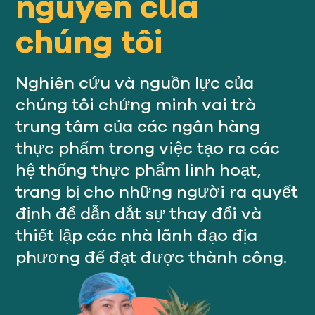
nguyên của
Của chúng tôi
TIẾP CẬN
chúng tôi
Của chúng tôi
SỰ VA CHẠM
Nghiên cứu và nguồn lực của
chúng tôi chứng minh vai trò
trung tâm của các ngân hàng
Về
thực phẩm trong việc tạo ra các
GFN
hệ thống thực phẩm linh hoạt,
trang bị cho những người ra quyết
Ủng hộ
định để dẫn dắt sự thay đổi và
NHIỆM VỤ CỦA CHÚNG TA
thiết lập các nhà lãnh đạo địa
phương để đạt được thành công.
QUYÊN TẶNG