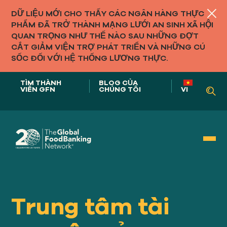
DỮ LIỆU MỚI CHO THẤY CÁC NGÂN HÀNG THỰC
PHẨM ĐÃ TRỞ THÀNH MẠNG LƯỚI AN SINH XÃ HỘI
QUAN TRỌNG NHƯ THẾ NÀO SAU NHỮNG ĐỢT
CẮT GIẢM VIỆN TRỢ PHÁT TRIỂN VÀ NHỮNG CÚ
SỐC ĐỐI VỚI HỆ THỐNG LƯƠNG THỰC.
TÌM THÀNH
BLOG CỦA
VIÊN GFN
CHÚNG TÔI
VI
Vai trò của chúng tôi trong
HỆ THỐNG THỰC PHẨM
Trung tâm tài