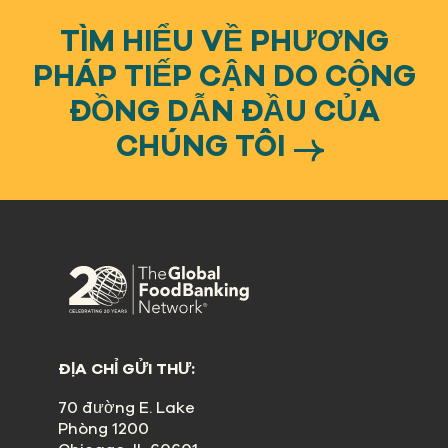
TÌM HIỂU VỀ PHƯƠNG
PHÁP TIẾP CẬN DO CỘNG
ĐỒNG DẪN ĐẦU CỦA
CHÚNG TÔI
ĐỊA CHỈ GỬI THƯ:
70 đường E. Lake
Phòng 1200