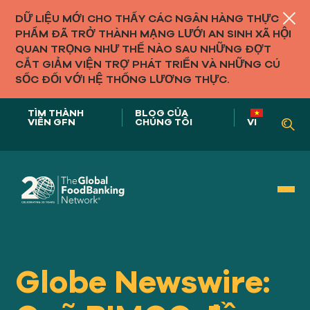
DỮ LIỆU MỚI CHO THẤY CÁC NGÂN HÀNG THỰC
PHẨM ĐÃ TRỞ THÀNH MẠNG LƯỚI AN SINH XÃ HỘI
QUAN TRỌNG NHƯ THẾ NÀO SAU NHỮNG ĐỢT
CẮT GIẢM VIỆN TRỢ PHÁT TRIỂN VÀ NHỮNG CÚ
SỐC ĐỐI VỚI HỆ THỐNG LƯƠNG THỰC.
TÌM THÀNH
BLOG CỦA
VIÊN GFN
CHÚNG TÔI
VI
Vai trò của chúng tôi trong
HỆ THỐNG THỰC PHẨM
Globe Newswire: