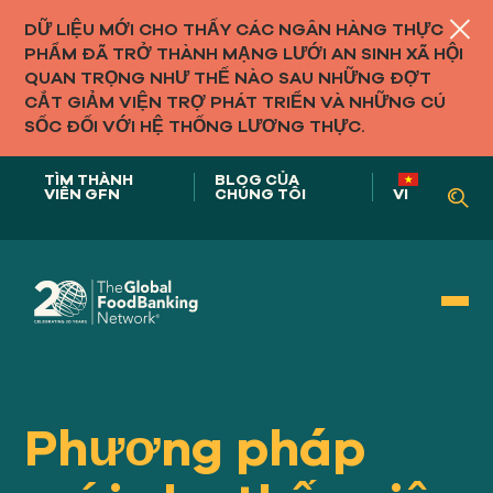
DỮ LIỆU MỚI CHO THẤY CÁC NGÂN HÀNG THỰC
PHẨM ĐÃ TRỞ THÀNH MẠNG LƯỚI AN SINH XÃ HỘI
QUAN TRỌNG NHƯ THẾ NÀO SAU NHỮNG ĐỢT
CẮT GIẢM VIỆN TRỢ PHÁT TRIỂN VÀ NHỮNG CÚ
SỐC ĐỐI VỚI HỆ THỐNG LƯƠNG THỰC.
TÌM THÀNH
BLOG CỦA
VIÊN GFN
CHÚNG TÔI
VI
Vai trò của chúng tôi trong
HỆ THỐNG THỰC PHẨM
Phương pháp