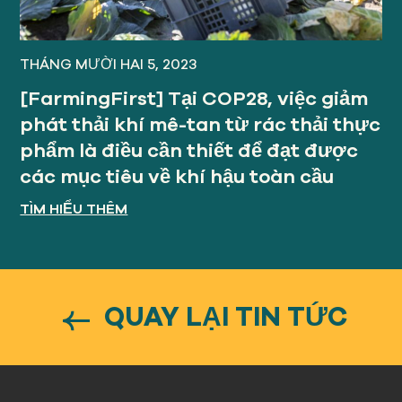
THÁNG MƯỜI HAI 5, 2023
[FarmingFirst] Tại COP28, việc giảm
phát thải khí mê-tan từ rác thải thực
phẩm là điều cần thiết để đạt được
các mục tiêu về khí hậu toàn cầu
TÌM HIỂU THÊM
QUAY LẠI TIN TỨC