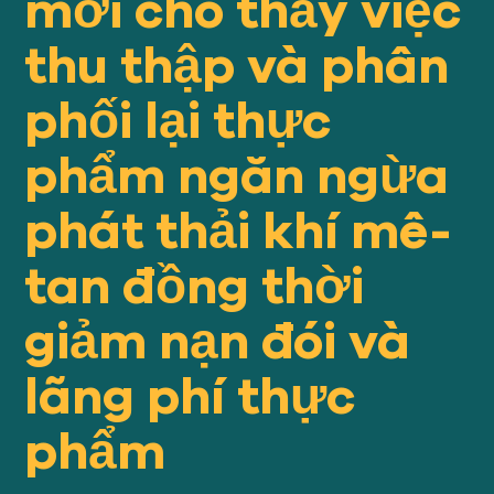
mới cho thấy việc
Của chúng tôi
TIẾP CẬN
thu thập và phân
phối lại thực
Của chúng tôi
SỰ VA CHẠM
phẩm ngăn ngừa
Về
phát thải khí mê-
GFN
tan đồng thời
Ủng hộ
giảm nạn đói và
NHIỆM VỤ CỦA CHÚNG TA
lãng phí thực
QUYÊN TẶNG
phẩm