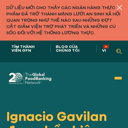
DỮ LIỆU MỚI CHO THẤY CÁC NGÂN HÀNG THỰC
PHẨM ĐÃ TRỞ THÀNH MẠNG LƯỚI AN SINH XÃ HỘI
QUAN TRỌNG NHƯ THẾ NÀO SAU NHỮNG ĐỢT
CẮT GIẢM VIỆN TRỢ PHÁT TRIỂN VÀ NHỮNG CÚ
SỐC ĐỐI VỚI HỆ THỐNG LƯƠNG THỰC.
TÌM THÀNH
BLOG CỦA
VIÊN GFN
CHÚNG TÔI
VI
Vai trò của chúng tôi trong
HỆ THỐNG THỰC PHẨM
Ignacio Gavilan