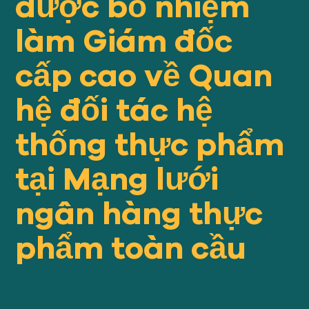
được bổ nhiệm
Của chúng tôi
TIẾP CẬN
làm Giám đốc
cấp cao về Quan
Của chúng tôi
SỰ VA CHẠM
hệ đối tác hệ
Về
thống thực phẩm
GFN
tại Mạng lưới
Ủng hộ
ngân hàng thực
NHIỆM VỤ CỦA CHÚNG TA
phẩm toàn cầu
QUYÊN TẶNG