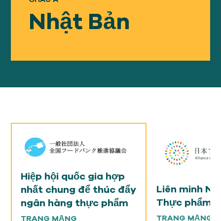
Của chúng tôi
TIẾP CẬN
Nhật Bản
Của chúng tôi
SỰ VA CHẠM
Về
GFN
Ủng hộ
NHIỆM VỤ CỦA CHÚNG TA
Hiệp hội quốc gia hợp
QUYÊN TẶNG
Liên minh N
nhất chung để thúc đẩy
Thực phẩm N
ngân hàng thực phẩm
TRANG MẠNG
TRANG MẠNG