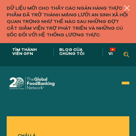
DỮ LIỆU MỚI CHO THẤY CÁC NGÂN HÀNG THỰC
PHẨM ĐÃ TRỞ THÀNH MẠNG LƯỚI AN SINH XÃ HỘI
QUAN TRỌNG NHƯ THẾ NÀO SAU NHỮNG ĐỢT
CẮT GIẢM VIỆN TRỢ PHÁT TRIỂN VÀ NHỮNG CÚ
SỐC ĐỐI VỚI HỆ THỐNG LƯƠNG THỰC.
TÌM THÀNH
BLOG CỦA
VIÊN GFN
CHÚNG TÔI
VI
Vai trò của chúng tôi trong
HỆ THỐNG THỰC PHẨM
CHÂU Á