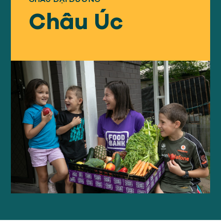
Của chúng tôi
TIẾP CẬN
Châu Úc
Của chúng tôi
SỰ VA CHẠM
Về
GFN
Ủng hộ
NHIỆM VỤ CỦA CHÚNG TA
QUYÊN TẶNG