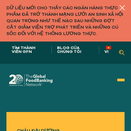
DỮ LIỆU MỚI CHO THẤY CÁC NGÂN HÀNG THỰC
PHẨM ĐÃ TRỞ THÀNH MẠNG LƯỚI AN SINH XÃ HỘI
QUAN TRỌNG NHƯ THẾ NÀO SAU NHỮNG ĐỢT
CẮT GIẢM VIỆN TRỢ PHÁT TRIỂN VÀ NHỮNG CÚ
SỐC ĐỐI VỚI HỆ THỐNG LƯƠNG THỰC.
TÌM THÀNH
BLOG CỦA
VIÊN GFN
CHÚNG TÔI
VI
Vai trò của chúng tôi trong
HỆ THỐNG THỰC PHẨM
CHÂU ĐẠI DƯƠNG