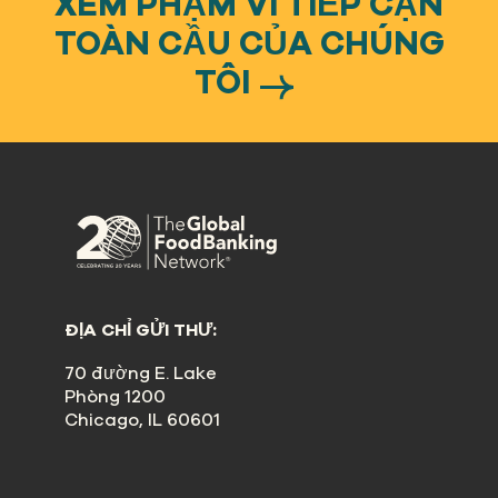
XEM PHẠM VI TIẾP CẬN
TOÀN CẦU CỦA CHÚNG
TÔI
ĐỊA CHỈ GỬI THƯ:
70 đường E. Lake
Phòng 1200
Chicago, IL 60601