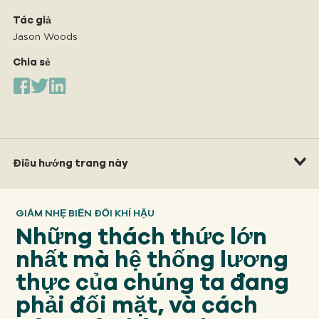
Của chúng tôi
TIẾP CẬN
Tác giả
Jason Woods
Chia sẻ
Của chúng tôi
SỰ VA CHẠM
Về
GFN
Điều hướng trang này
Ủng hộ
GIẢM NHẸ BIẾN ĐỔI KHÍ HẬU
NHIỆM VỤ CỦA CHÚNG TA
Những thách thức lớn
nhất mà hệ thống lương
QUYÊN TẶNG
thực của chúng ta đang
phải đối mặt, và cách