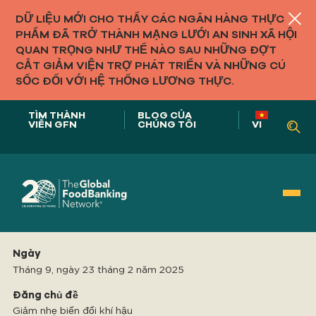
DỮ LIỆU MỚI CHO THẤY CÁC NGÂN HÀNG THỰC
PHẨM ĐÃ TRỞ THÀNH MẠNG LƯỚI AN SINH XÃ HỘI
QUAN TRỌNG NHƯ THẾ NÀO SAU NHỮNG ĐỢT
CẮT GIẢM VIỆN TRỢ PHÁT TRIỂN VÀ NHỮNG CÚ
SỐC ĐỐI VỚI HỆ THỐNG LƯƠNG THỰC.
TÌM THÀNH
BLOG CỦA
VIÊN GFN
CHÚNG TÔI
VI
Vai trò của chúng tôi trong
Ngày
HỆ THỐNG THỰC PHẨM
Tháng 9, ngày 23 tháng 2 năm 2025
Đăng chủ đề
Giảm nhẹ biến đổi khí hậu