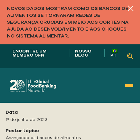
NOVOS DADOS MOSTRAM COMO OS BANCOS DE
ALIMENTOS SE TORNARAM REDES DE
SEGURANÇA CRUCIAIS EM MEIO AOS CORTES NA
AJUDA AO DESENVOLVIMENTO E AOS CHOQUES
NO SISTEMA ALIMENTAR.
ENCONTRE UM
NOSSO
MEMBRO GFN
BLOG
PT
Nosso papel em
Data
SISTEMAS ALIMENTARES
1º de junho de 2023
Postar tópico
Avançando os bancos de alimentos