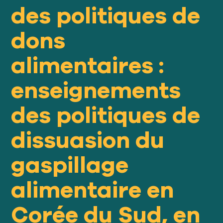
des politiques de
Notre
APPROCHE
dons
alimentaires :
Notre
IMPACT
enseignements
À propos
des politiques de
GFN
dissuasion du
Soutien
gaspillage
NOTRE MISSION
alimentaire en
FAIRE UN DON
Corée du Sud, en