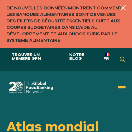
DE NOUVELLES DONNÉES MONTRENT COMMENT
LES BANQUES ALIMENTAIRES SONT DEVENUES
DES FILETS DE SÉCURITÉ ESSENTIELS SUITE AUX
COUPES BUDGÉTAIRES DANS L'AIDE AU
DÉVELOPPEMENT ET AUX CHOCS SUBIS PAR LE
SYSTÈME ALIMENTAIRE.
TROUVER UN
NOTRE
MEMBRE GFN
BLOG
FR
Notre rôle dans
SYSTÈMES ALIMENTAIRES
Atlas mondial