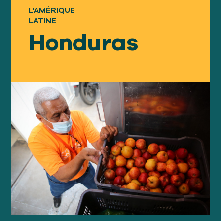
L'AMÉRIQUE
Notre
APPROCHE
LATINE
Honduras
Notre
IMPACT
À propos
GFN
Soutien
NOTRE MISSION
FAIRE UN DON