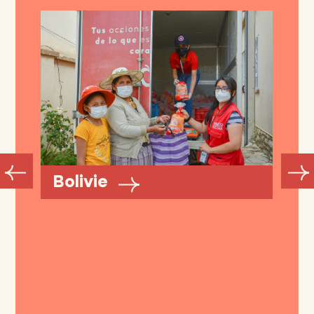
Bolivie
A