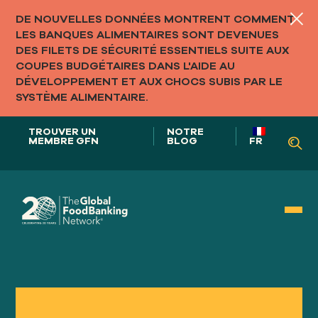
DE NOUVELLES DONNÉES MONTRENT COMMENT
LES BANQUES ALIMENTAIRES SONT DEVENUES
DES FILETS DE SÉCURITÉ ESSENTIELS SUITE AUX
COUPES BUDGÉTAIRES DANS L'AIDE AU
DÉVELOPPEMENT ET AUX CHOCS SUBIS PAR LE
SYSTÈME ALIMENTAIRE.
TROUVER UN
NOTRE
MEMBRE GFN
BLOG
FR
Notre rôle dans
SYSTÈMES ALIMENTAIRES