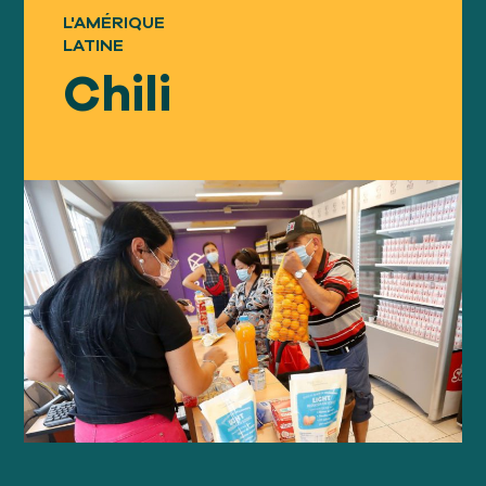
L'AMÉRIQUE
Notre
APPROCHE
LATINE
Chili
Notre
IMPACT
À propos
GFN
Soutien
NOTRE MISSION
FAIRE UN DON