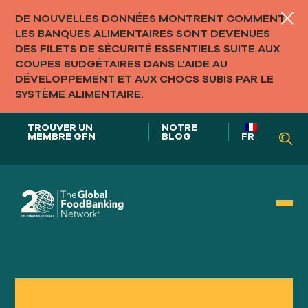
DE NOUVELLES DONNÉES MONTRENT COMMENT
LES BANQUES ALIMENTAIRES SONT DEVENUES
DES FILETS DE SÉCURITÉ ESSENTIELS SUITE AUX
COUPES BUDGÉTAIRES DANS L'AIDE AU
DÉVELOPPEMENT ET AUX CHOCS SUBIS PAR LE
SYSTÈME ALIMENTAIRE.
TROUVER UN
NOTRE
MEMBRE GFN
BLOG
FR
Notre rôle dans
SYSTÈMES ALIMENTAIRES