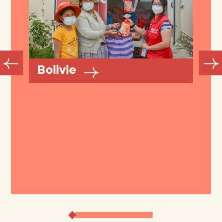
Bolivie
A