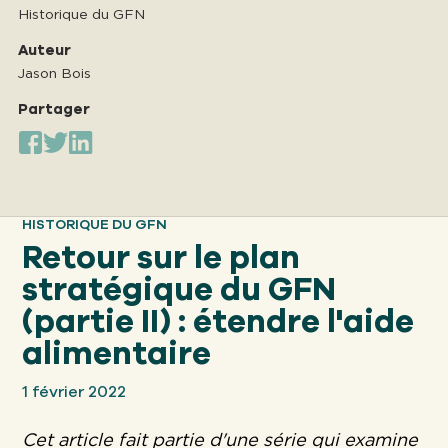
Historique du GFN
Notre
APPROCHE
Auteur
Jason Bois
Partager
Notre
IMPACT
À propos
HISTORIQUE DU GFN
GFN
Retour sur le plan
stratégique du GFN
Soutien
(partie II) : étendre l'aide
NOTRE MISSION
alimentaire
1 février 2022
FAIRE UN DON
Cet article fait partie d'une série qui examine