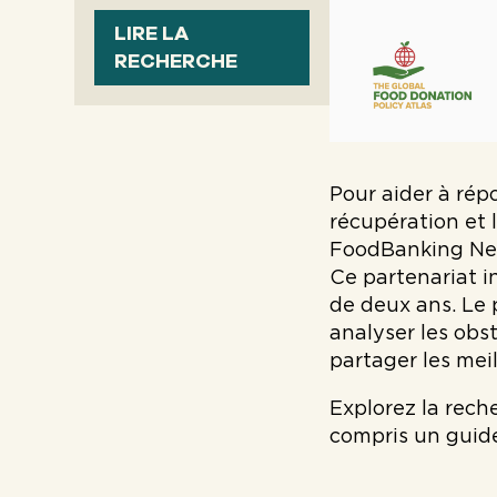
LIRE LA
RECHERCHE
Pour aider à rép
récupération et 
FoodBanking Netw
Ce partenariat i
de deux ans. Le p
analyser les obs
partager les mei
Explorez la rech
compris un guide