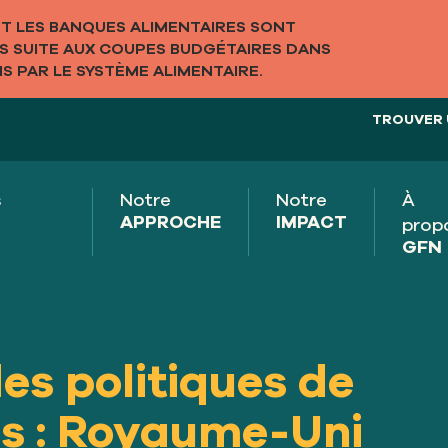
 LES BANQUES ALIMENTAIRES SONT
LS SUITE AUX COUPES BUDGÉTAIRES DANS
S PAR LE SYSTÈME ALIMENTAIRE.
TROUVER 
s
Notre
Notre
À
APPROCHE
IMPACT
prop
GFN
es politiques de
es : Royaume-Uni