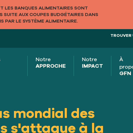
 LES BANQUES ALIMENTAIRES SONT
LS SUITE AUX COUPES BUDGÉTAIRES DANS
S PAR LE SYSTÈME ALIMENTAIRE.
TROUVER 
s
Notre
Notre
À
APPROCHE
IMPACT
prop
GFN
las mondial des
s s'attaque à la