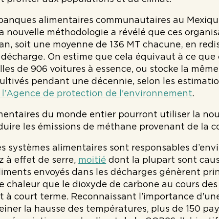
 banques alimentaires communautaires au Mexique
 la nouvelle méthodologie a révélé que ces organis
an, soit une moyenne de 136 MT chacune, en redi
la décharge. On estime que cela équivaut à ce que
les de 906 voitures à essence, ou stocke la mêm
cultivés pendant une décennie, selon les estimati
e l'Agence de protection de l'environnement
.
entaires du monde entier pourront utiliser la n
duire les émissions de méthane provenant de la col
es systèmes alimentaires sont responsables d’env
 à effet de serre,
moitié
dont la plupart sont caus
aliments envoyés dans les décharges génèrent pri
de chaleur que le dioxyde de carbone au cours des
t à court terme. Reconnaissant l'importance d'u
iner la hausse des températures, plus de 150 pays