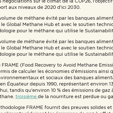
s négociations sur le climat de la COP26, l'object
ort aux niveaux de 2020 d'ici 2030.
 volume de méthane évité par les banques aliment
 le Global Methane Hub et avec le soutien techni
logie pour le méthane qui utilise le Sustainabil
 volume de méthane évité par les banques aliment
 le Global Methane Hub et avec le soutien techni
logie pour le méthane qui utilise le Sustainabil
 FRAME (Food Recovery to Avoid Methane Emissio
rmis de calculer les économies d'émissions ainsi
nvironnementaux et sociaux des banques alimenta
en Équateur depuis 1990, représentant environ 13
hui, tandis qu'environ 10 % des émissions de gaz 
éthane.
troisième
de la nourriture est perdue ou g
thodologie FRAME fournit des preuves solides et c