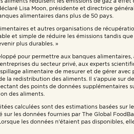
es aliments réduisent les émissions de gaz à effet 
 déclaré Lisa Moon, présidente et directrice géné
anques alimentaires dans plus de 50 pays.
imentaires et autres organisations de récupérati
able et simple de réduire les émissions tandis qu
venir plus durables. »
veloppé pour permettre aux banques alimentaires
 entreprises du secteur privé, aux experts scienti
aspillage alimentaire de mesurer et de gérer avec p
de la redistribution des aliments. Il s’appuie sur
lectant des points de données supplémentaires su
ion des aliments.
itées calculées sont des estimations basées sur l
é sur les données fournies par The Global FoodBa
 Lorsque les données n'étaient pas disponibles, el