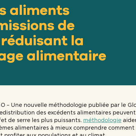
es aliments
missions de
réduisant la
lage alimentaire
O – Une nouvelle méthodologie publiée par le 
a redistribution des excédents alimentaires peuvent
fet de serre les plus puissants.
méthodologie
aider
tèmes alimentaires à mieux comprendre comment l
t profiter aux populations et au climat.