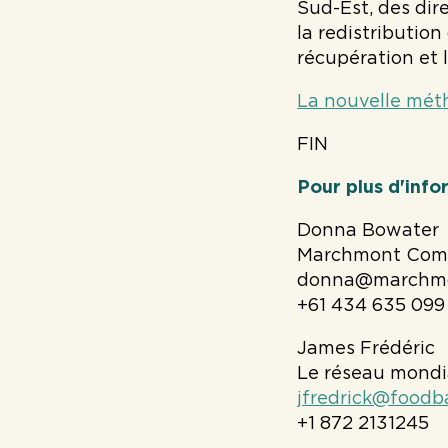
Sud-Est, des dire
la redistribution
récupération et l
La nouvelle méth
FIN
Pour plus d'info
Donna Bowater
Marchmont Com
donna@marchm
+61 434 635 099
James Frédéric
Le réseau mondi
jfredrick@foodb
+1 872 2131245