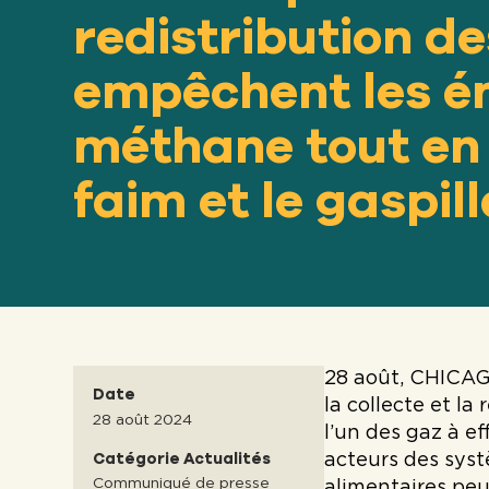
redistribution d
empêchent les é
méthane tout en 
faim et le gaspil
28 août, CHICAG
Date
la collecte et l
28 août 2024
l’un des gaz à ef
Catégorie Actualités
acteurs des sys
Communiqué de presse
alimentaires peu