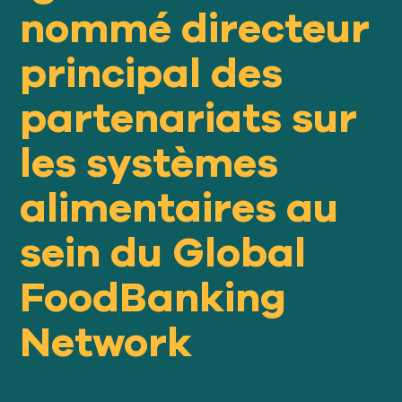
nommé directeur
Notre
APPROCHE
principal des
partenariats sur
Notre
IMPACT
les systèmes
À propos
alimentaires au
GFN
sein du Global
Soutien
FoodBanking
NOTRE MISSION
Network
FAIRE UN DON