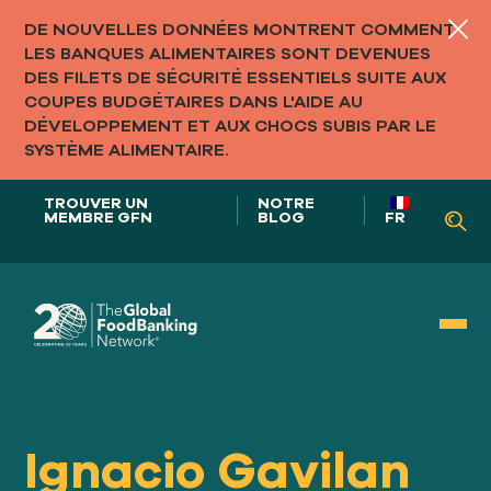
DE NOUVELLES DONNÉES MONTRENT COMMENT
LES BANQUES ALIMENTAIRES SONT DEVENUES
DES FILETS DE SÉCURITÉ ESSENTIELS SUITE AUX
COUPES BUDGÉTAIRES DANS L'AIDE AU
DÉVELOPPEMENT ET AUX CHOCS SUBIS PAR LE
SYSTÈME ALIMENTAIRE.
TROUVER UN
NOTRE
MEMBRE GFN
BLOG
FR
Notre rôle dans
SYSTÈMES ALIMENTAIRES
Ignacio Gavilan