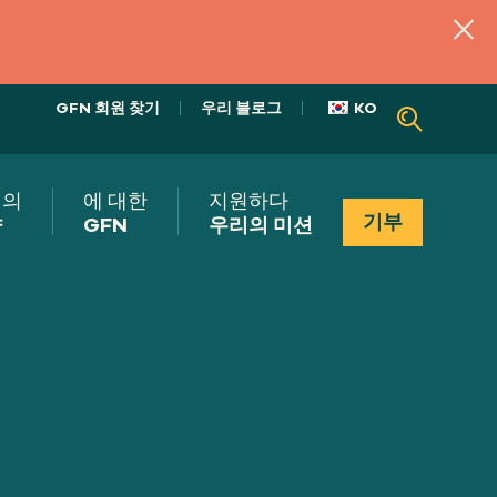
GFN 회원 찾기
우리 블로그
KO
리의
에 대한
지원하다
기부
향
GFN
우리의 미션